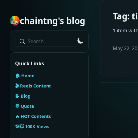
Tag: t
chaintng's blog
1 item with
Search
May 22, 20
Quick Links
🏠 Home
🎬 Reels Content
📝 Blog
💬 Quote
🔥 HOT Contents
💯💥 100K Views