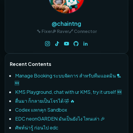
@chaintng
🔧 Fixer
🎉 Raver
🔗 Connector
Recent Contents
Manage Booking ระบบจัดการ สำหรับทีมแอดมิน 🏸
🆕
KMS Playground, chat with ur KMS, try it urself 🆕
ตื่นมา ก็กลายเป็นโจรได้ 🤣 🔥
Codex แหกคุก Sandbox
EDC neonGARDEN มันเป็นยังไง ไหนเล่า 🎉
ศัพท์น่ารู้ ก่อนไป edc