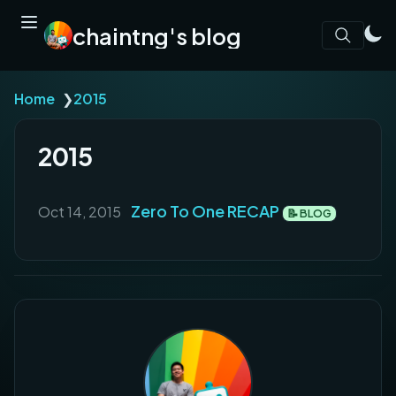
chaintng's blog
Home
❯
2015
2015
Zero To One RECAP
Oct 14, 2015
📝 BLOG